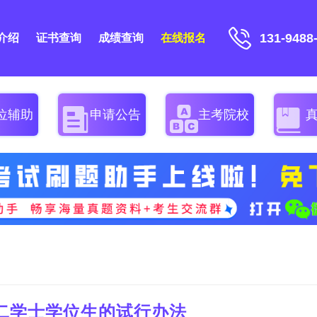
131-9488
介绍
证书查询
成绩查询
在线报名
位辅助
申请公告
主考院校
二学士学位生的试行办法