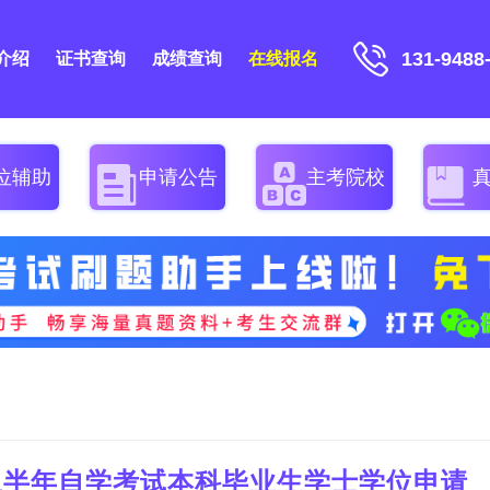
131-9488
介绍
证书查询
成绩查询
在线报名
位辅助
申请公告
主考院校
年上半年自学考试本科毕业生学士学位申请